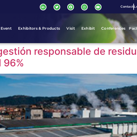
Contact
L
 Event
Exhibitors & Products
Visit
Exhibit
Conferences
Pac
gestión responsable de resid
al 96%