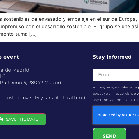
s sostenibles de envasado y embalaje en el sur de Europa,
romiso con el desarrollo sostenible. El grupo se une así a
almente suma […]
e event
Stay informed
ia de Madrid
l 6
 Partenón 5, 28042 Madrid
At Easyfairs, we take your 
about you in accordance 
 must be over 16 years old to attend
any time via the link at t
SAVE THE DATE
SEND