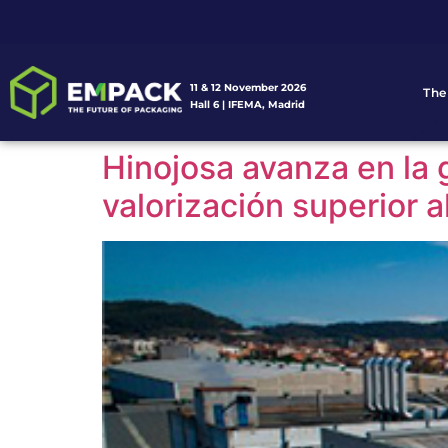
11 & 12 November 2026
The
Hall 6 | IFEMA, Madrid
Hinojosa avanza en la 
valorización superior 