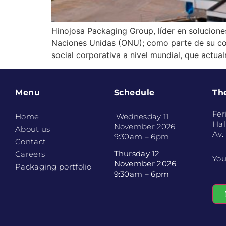
Hinojosa Packaging Group, líder en solucione
Naciones Unidas (ONU); como parte de su comp
social corporativa a nivel mundial, que actu
Menu
Schedule
Th
Fer
Home
Wednesday 11
Hal
November 2026
About us
Av.
9:30am – 6pm
Contact
Thursday 12
Careers
You
November 2026
Packaging portfolio
9:30am – 6pm