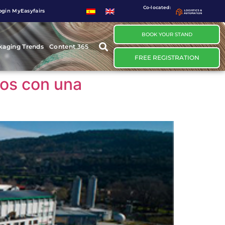
Co-located:
ogin MyEasyfairs
BOOK YOUR STAND
kaging Trends
Content 365
FREE REGISTRATION
uos con una