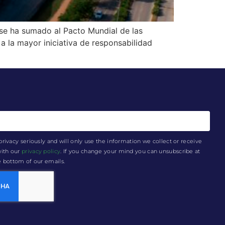
 se ha sumado al Pacto Mundial de las
 la mayor iniciativa de responsabilidad
privacy seriously and will only use the information we collect or receive
with our
privacy policy
. If you change your mind you can unsubscribe at
he bottom of our emails.