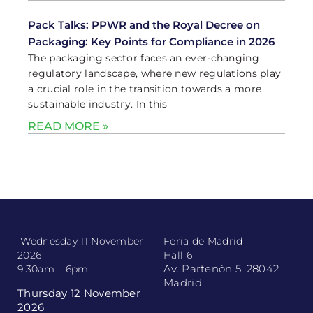
Pack Talks: PPWR and the Royal Decree on
Packaging: Key Points for Compliance in 2026
The packaging sector faces an ever-changing
regulatory landscape, where new regulations play
a crucial role in the transition towards a more
sustainable industry. In this
READ MORE »
Wednesday 11 November
Feria de Madrid
2026
Hall 6
Av. Partenón 5, 28042
9:30am – 6pm
Madrid
Thursday 12 November
2026