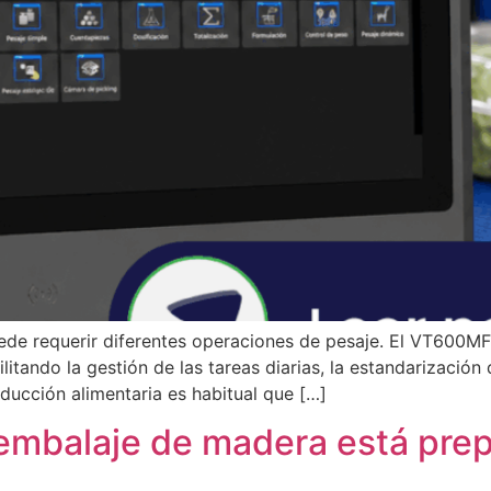
uede requerir diferentes operaciones de pesaje. El VT600MF
litando la gestión de las tareas diarias, la estandarización 
ucción alimentaria es habitual que […]
 embalaje de madera está prep