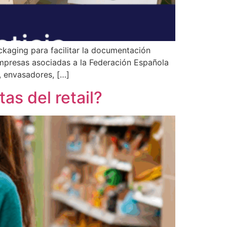
aging para facilitar la documentación
 empresas asociadas a la Federación Española
 envasadores, […]
as del retail?