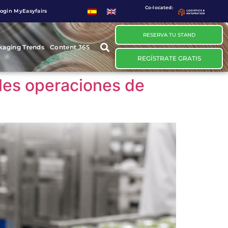
Co-located:
ogin MyEasyfairs
RESERVA TU STAND
kaging Trends
Content 365
REGÍSTRATE GRATIS
ales operaciones de